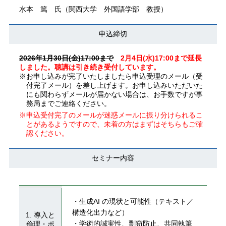
水本 篤 氏（関西大学 外国語学部 教授）
申込締切
2026年1月30日(金)17:00まで
2月4日(水)17:00まで延長
しました。聴講は引き続き受付しています。
※お申し込みが完了いたしましたら申込受理のメール（受
付完了メール）を差し上げます。お申し込みいただいた
にも関わらずメールが届かない場合は、お手数ですが事
務局までご連絡ください。
※申込受付完了のメールが迷惑メールに振り分けられるこ
とがあるようですので、未着の方はまずはそちらもご確
認ください。
セミナー内容
・⽣成AI の現状と可能性（テキスト／
構造化出⼒など）
1. 導⼊と
・学術的誠実性、剽窃防⽌、共同執筆
倫理・ポ