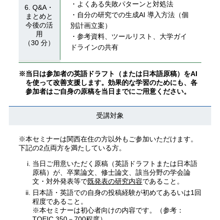
・よくある失敗パターンと対処法
6. Q&A・
・⾃分の研究での⽣成AI 導⼊⽅法（個
まとめと
今後の活
別計画⽴案）
⽤
・参考資料、ツールリスト、⼤学ガイ
（30 分）
ドラインの共有
※当日は参加者の英語ドラフト（または日本語原稿）をAI
を使って改善支援します。効果的な学習のためにも、各
参加者はご自身の原稿を当日までにご用意ください。
受講対象
※本セミナーは関西在住の方以外もご参加いただけます。
下記の2点両方を満たしている方。
当日ご用意いただく原稿（英語ドラフトまたは日本語
原稿）が、卒業論文、修士論文、該当分野の学会論
文・対外発表等で
既発表の研究内容
であること。
日本語・英語での自身の投稿経験が初めてあるいは1回
程度であること。
※本セミナーは初心者向けの内容です。（参考：
TOEIC 350－700程度）