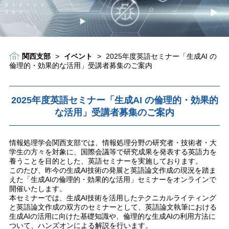
関西支部
>
イベント
>
2025年度英語セミナー「⽣成AI の
倫理的・効果的な活⽤」受講者募集のご案内
2025年度英語セミナー「⽣成AI の倫理的・効果的
な活⽤」受講者募集のご案内
情報処理学会関西支部では、情報処理分野の研究者・技術者・大
学生の方々を対象に、国際会議等で研究成果を発表する英語力を
養うことを目的とした、英語セミナーを実施しております。
このたび、昨今の生成AI技術の発展と英語論文作成の現況を踏ま
えた「生成AIの倫理的・効果的な活用」セミナーをオンラインで
開催いたします。
本セミナーでは、生成AI技術を活用したテクニカルライティング
と英語論文作成の双方のセミナーとして、英語論文執筆における
生成AIの活用に向けた基礎知識や、倫理的な生成AIの利用方法に
ついて、ハンズオンによる解説を行います。