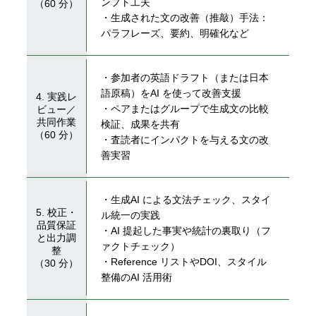
ンプト⼯夫
（60 分）
・⽣成された⽂の改善（推敲）⼿法：
パラフレーズ、要約、明確化など
・参加者の英語ドラフト（または⽇本
語原稿）をAI を使って改善⽀援
4. 実践レ
・ペアまたはグループで⽣成⽂の⽐較
ビュー／
共同作業
検証、成果を共有
（60 分）
・査読者にインパクトを与える⽂の改
善実習
・⽣成AI による⽂法チェック、スタイ
5. 校正・
ル統⼀の実践
品質保証
・AI 提起した事実や統計の裏取り（フ
と出⼒調
ァクトチェック）
整
・Reference リストやDOI、スタイル
（30 分）
整備のAI 活⽤術