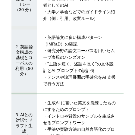
リシー
者としてのAI
（30 分）
・⼤学／学会などでのガイドライン紹
介（例：引⽤、改変ルール）
・英語論⽂に多い構成パターン
（IMRaD）の確認
2. 英語論
・研究分野の論⽂コーパスを⽤いたム
⽂構成の
ーブ表現のハンズオン
基礎とコ
ーパスの
・"主語を短く、述語を⻑く"の⽂体設
利⽤（90
計とAI プロンプトの設計例
分）
・テンスや論理展開の明確化をAI ⽀援
で⾏う⽅法
・⽣成AI に書いた英⽂を洗練したもの
にするためのプロンプト
3. AIとの
・イントロや背景のサンプルを⽣成さ
対話でド
せるプロンプトワーク
ラフト⽣
・⼿法や実験⽅法の⾃然⾔語化のプロ
成