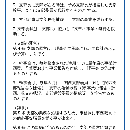
5．支部長に支障がある時は、予め支部長が指名した支部
幹事、または支部委員が代行するものと する。
6．支部幹事は支部長を補佐し、支部の事業を遂行する。
7. 支部委員は、支部長に協力して支部の事業の遂行を援
助する。
（支部の運営）
第 4 条 支部の運営は、理事会で承認された年度計画およ
び予算により行う。
2．幹事会は、毎年指定された時期までに翌年度の事業計
画案、予算案および事業報告を作成し、 理事会に提出す
るものとする。
3．幹事会は、毎年５月に、関西支部会員に対して関西支
部報告会を開催し、支部の活動状況（諸 事業の報告・計
画、収支の状況、支部運営委員の構成等）を報告するも
のとする。
（雑 則）
第 5 条 支部の業務を処理するため、事務局に事務職員そ
の他必要な職員を置く事が出来る。
第 6 条 この規約に定めるものの他、支部の運営に関する