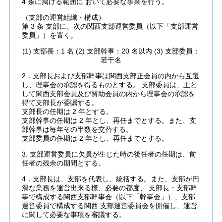
4 条に掲げる範囲に おいて必要な事業を行う。
（支部の運営組織・構成）
第 3 条 支部に、次の関西支部運営委員（以下「支部運営
委員」）を置く。
(1) 支部長：1 名 (2) 支部幹事：20 名以内 (3) 支部委員：
若干名
2．支部長および支部幹事は関西支部正会員の内から互選
し、理事会の承認を得るものとする。 支部委員は、主と
して関西支部会員及び賛助会員の内から理事会の承認を
得て支部長が委嘱する。
支部長の任期は 2 年とする。
支部幹事の任期は 2 年とし、再任までとする。また、支
部幹事は毎年その半数を交替する。
支部委員の任期は 2 年とし、再任までとする。
3. 支部運営委員に欠員が生じた時の後任者の任期は、前
任者の残余の期間とする。
4．支部長は、支部を代表し、統括する。また、支部が円
滑な業務を運営出来る様、必要の都度、 支部長・支部幹
事で構成する関西支部幹事会（以下「幹事会」）、支部
運営委員で構成する関西 支部運営委員会を開催し、運営
に関して必要な事項を審議する。