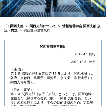
関西支部
>
関西支部について
>
情報処理学会 関西支部 規
定・内規
>
関西支部運営規約
関西支部運営規約
2012.4.1 施行
2012.12.21 改定
（設 置）
第 1 条 情報処理学会定款第 52 条により、関西地域（大
阪府、京都府、兵庫県、滋賀県、奈良県、 和歌山県）に
関西支部を置く。
（目的・事業）
第 2 条 関西支部（以下「支部」という）は、関西地域に
在住または勤務する会員（以下「関西 支部会員」とい
う）の相互協力により、本会の目的達成のため、定款第